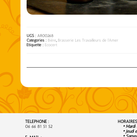
UGS :
AR00268
Catégories :
Bière
,
Brasserie Les Travailleurs de l'Amer
Étiquette :
Ecocert
TÉLÉPHONE :
HORAIRES
06 66 81 51 52
• Mardi e
• Jeudi e
• Samedi