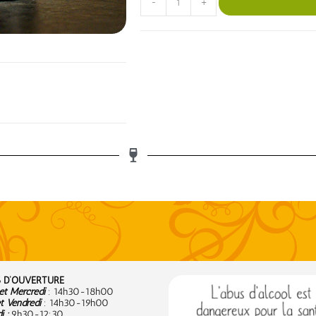
-
+
 D’OUVERTURE
t Mercredi
: 14h30-18h00
t Vendredi
: 14h30-19h00
 :
9
h30-12:30