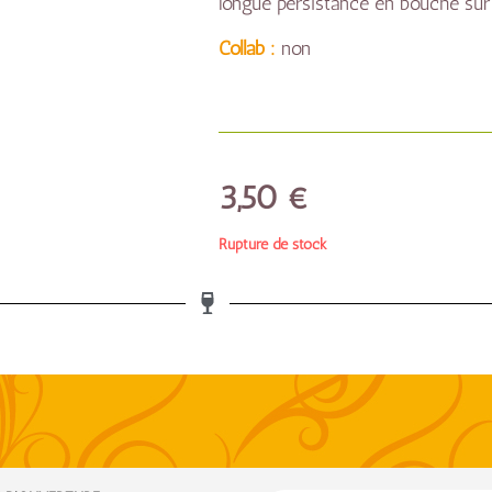
longue persistance en bouche sur 
Collab :
non
3,50
€
Rupture de stock