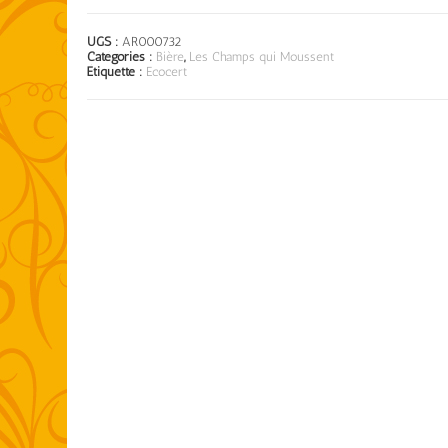
UGS :
AR000732
Catégories :
Bière
,
Les Champs qui Moussent
Étiquette :
Ecocert