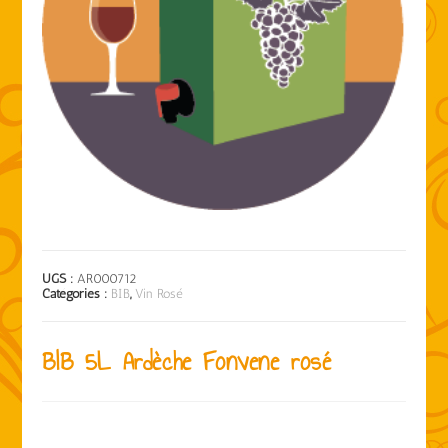
UGS :
AR000712
Catégories :
BIB
,
Vin Rosé
BIB 5L Ardèche Fonvene rosé