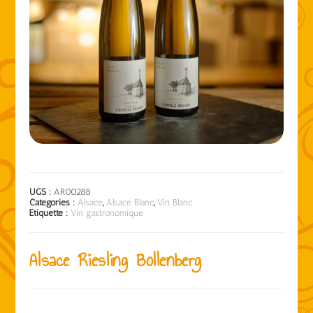
UGS :
AR00288
Catégories :
Alsace
,
Alsace Blanc
,
Vin Blanc
Étiquette :
Vin gastronomique
Alsace Riesling Bollenberg