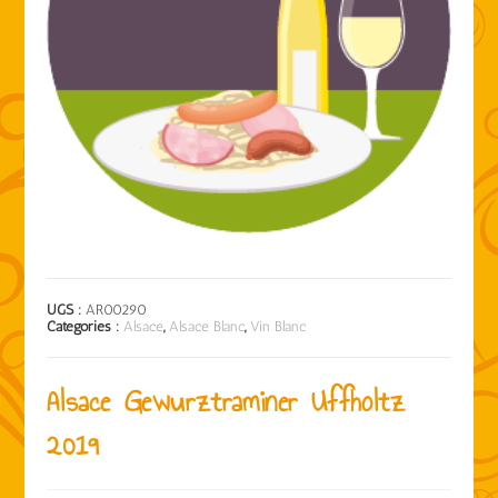
UGS :
AR00290
Catégories :
Alsace
,
Alsace Blanc
,
Vin Blanc
Alsace Gewurztraminer Uffholtz
2019