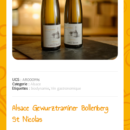
UGS :
AR000996
Catégorie :
Alsace
Étiquettes :
biodynamie
,
Vin gastronomique
Alsace Gewurztraminer Bollenberg
St Nicolas