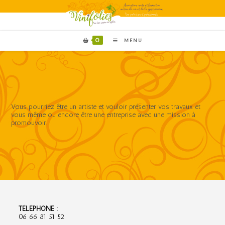
Skip
to
content
0
MENU
Vous pourriez être un artiste et vouloir présenter vos travaux et
vous même ou encore être une entreprise avec une mission à
promouvoir.
TÉLÉPHONE :
06 66 81 51 52