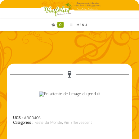
0
MENU
UGS :
AR00403
Catégories :
Reste du Monde
,
Vin Effervescent