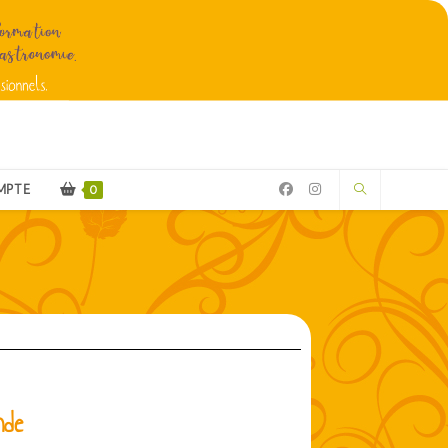
MPTE
0
nde