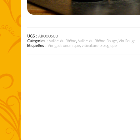
UGS :
AR000600
Catégories :
Vallée du Rhône
,
Vallée du Rhône Rouge
,
Vin Rouge
Étiquettes :
Vin gastronomique
,
viticulture biologique