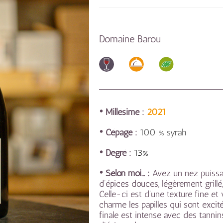
Domaine Barou
• Millésime :
2021
• Cépage :
100 % syrah
• Degré :
13%
• Selon moi… :
Avez un nez puissan
d’épices douces, légèrement grillé
Celle-ci est d’une texture fine et
charme les papilles qui sont excit
finale est intense avec des tannin