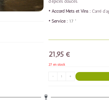
d’épices douces.
• Accord Mets et Vins :
Carré d’a
• Service :
17 °
21,95
€
27 en stock
-
+