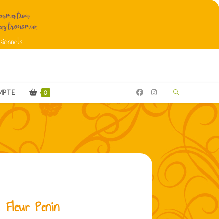
MPTE
0
 Fleur Penin