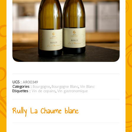
UGS :
AR00349
Catégories :
Bourgogne
,
Bourgogne Blanc
,
Vin Blanc
Étiquettes :
Vin de copains
,
Vin gastronomique
Rully La Chaume blanc