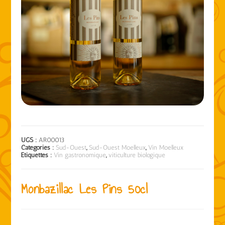
UGS :
AR00013
Catégories :
Sud-Ouest
,
Sud-Ouest Moelleux
,
Vin Moelleux
Étiquettes :
Vin gastronomique
,
viticulture biologique
Monbazillac Les Pins 50cl