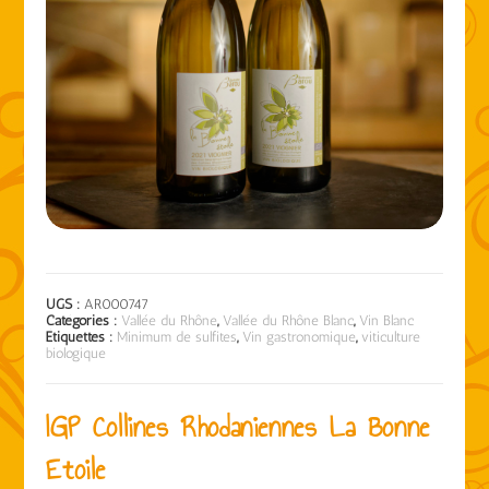
UGS :
AR000747
Catégories :
Vallée du Rhône
,
Vallée du Rhône Blanc
,
Vin Blanc
Étiquettes :
Minimum de sulfites
,
Vin gastronomique
,
viticulture
biologique
IGP Collines Rhodaniennes La Bonne
Etoile