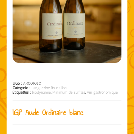
UGS :
AR001060
Catégorie :
Languedoc Roussillon
Étiquettes :
biodynamie
,
Minimum de sulfites
,
Vin gastronomique
IGP Aude Ordinaire blanc