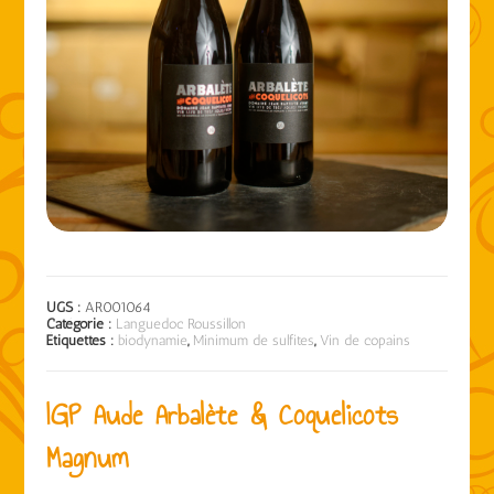
UGS :
AR001064
Catégorie :
Languedoc Roussillon
Étiquettes :
biodynamie
,
Minimum de sulfites
,
Vin de copains
IGP Aude Arbalète & Coquelicots
Magnum