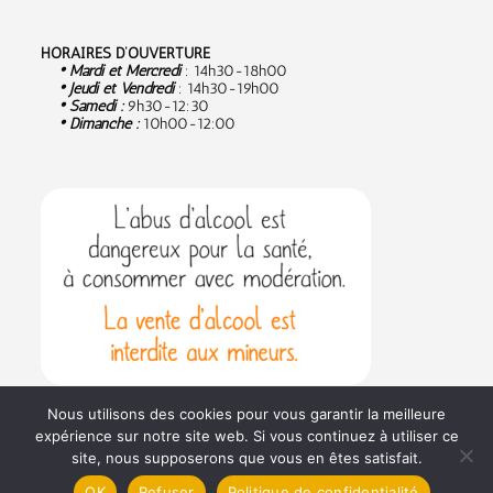
HORAIRES D’OUVERTURE
• Mardi et Mercredi
: 14h30-18h00
• Jeudi et Vendredi
: 14h30-19h00
• Samedi :
9
h30-12:30
• Dimanche :
10h00-12:00
Nous utilisons des cookies pour vous garantir la meilleure
expérience sur notre site web. Si vous continuez à utiliser ce
site, nous supposerons que vous en êtes satisfait.
Politique de confidentialité
Conditions générales de vente
OK
Refuser
Politique de confidentialité