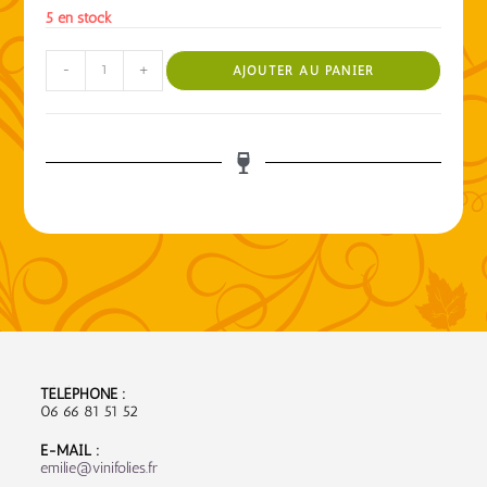
5 en stock
-
+
AJOUTER AU PANIER
TÉLÉPHONE :
06 66 81 51 52
E-MAIL :
emilie@vinifolies.fr