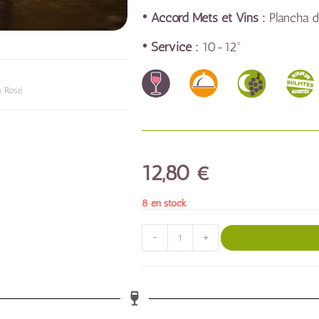
• Accord Mets et Vins :
Plancha 
• Service :
10-12°
n Rosé
12,80
€
8 en stock
-
+