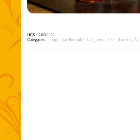
UGS :
AR00255
Catégories :
Languedoc Roussillon
,
Languedoc Roussillon Rosé
,
Vi