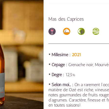
Mas des Caprices
• Millésime :
2021
• Cépage :
Grenache noir, Mourvè
• Degré :
12,5%
• Selon moi… :
On a rarement l’occ
matière de Ozé est riche, vineuse 
notes gourmandes de fruits rouges
d’agrumes. Caractère, finesse et f
en toutes saisons!